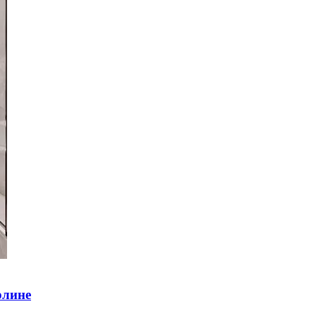
рлине